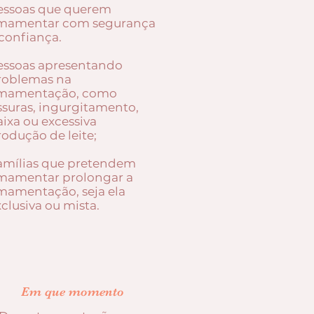
essoas que querem
mamentar com segurança
confiança.​​
essoas apresentando
roblemas na
mamentação, como
issuras, ingurgitamento,
aixa ou excessiva
rodução de leite;
amílias que pretendem
mamentar prolongar a
mamentação, seja ela
clusiva ou mista.​
Em que momento