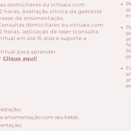
P
as domiciliares ou virtuais com
a
2 horas. Avaliação clínica da gestante
e 
ocesso de amamentação.
onsultas domiciliares ou virtuais com
P
 horas, aplicação de laser (consulta
p
virtual em até 15 dias e suporte a
a
f
.
b
irtual para aprender
p
?
Clique aqui!
F
a
a
ex
gestação;
r a amamentação com seu bebê;
entação;