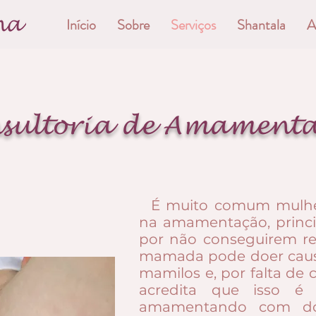
Início
Sobre
Serviços
Shantala
A
sultoria de Amament
​​ É muito comum mulhe
na amamentação, princip
por não conseguirem rea
mamada pode doer cau
mamilos e, por falta de
acredita que isso é
amamentando com do