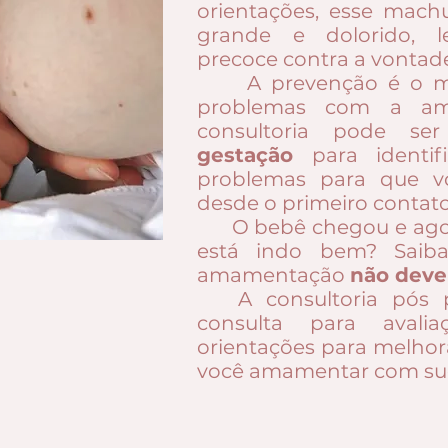
orientações, esse machu
grande e dolorido,
precoce contra a vontad
A prevenção é o mel
problemas com a am
consultoria pode ser 
gestação
para identifi
problemas para que v
desde o primeiro contat
O bebê chegou e ag
está indo bem? Saib
amamentação
não deve
A consultoria pós 
consulta para ava
orientações para melhor
você amamentar com su