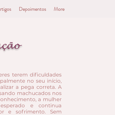
rtigos
Depoimentos
More
ação
res terem dificuldades
almente no seu início,
lizar a pega correta. A
sando machucados nos
 conhecimento, a mulher
 esperado e continua
r e sofrimento. Sem