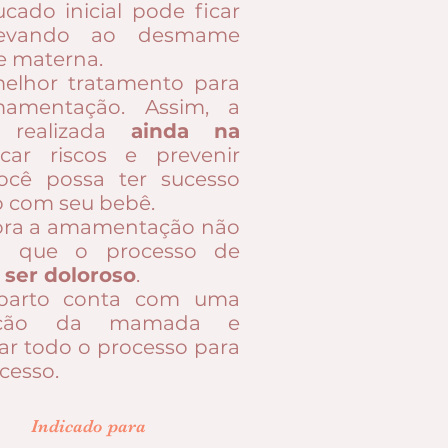
cado inicial pode ficar
 levando ao desmame
e materna.
hor tratamento para
amentação. Assim, a
realizada
ainda na
car riscos e prevenir
ocê possa ter sucesso
o com seu bebê.
ora a amamentação não
a que o processo de
 ser doloroso
.
parto conta com uma
liação da mamada e
ar todo o processo para
cesso.
Indicado para